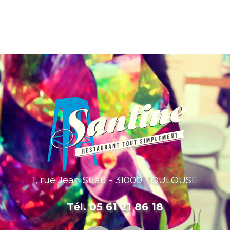
1, rue Jean Suau - 31000 TOULOUSE
Tél. 05 61 21 86 18